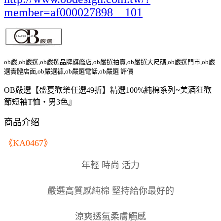
member=af000027898__101
ob嚴,ob嚴選,ob嚴選品牌旗艦店,ob嚴選拍賣,ob嚴選大尺碼,ob嚴選門市,ob嚴
選實體店面,ob嚴選褲,ob嚴選電話,ob嚴選 評價
OB嚴選【盛夏歡樂任選49折】精選100%純棉系列~美酒狂歡
節短袖T恤‧男3色』
商品介绍
《KA0467》
年輕 時尚 活力
嚴選高質感純棉 堅持給你最好的
涼爽透氣柔膚觸感