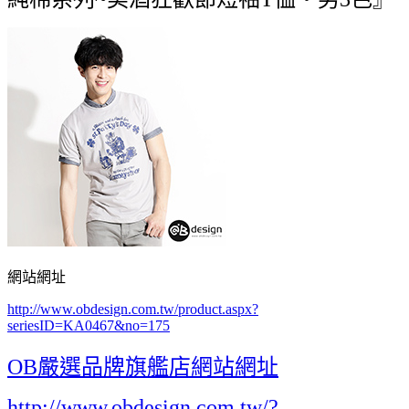
網站網址
http://www.obdesign.com.tw/product.aspx?
seriesID=KA0467&no=175
OB嚴選品牌旗艦店網站網址
http://www.obdesign.com.tw/?