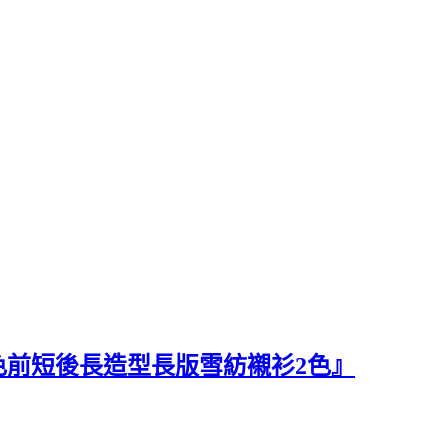
色前短後長造型長版雪紡襯衫2色』