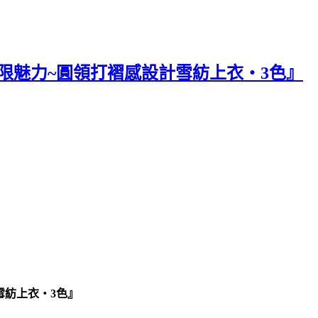
無限魅力~圓領打褶感設計雪紡上衣‧3色』
雪紡上衣‧3色』