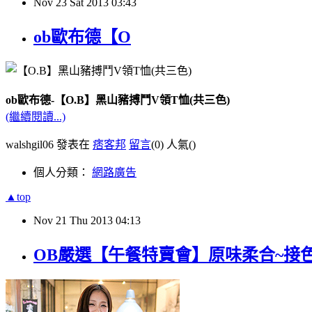
Nov
23
Sat
2013
03:43
ob歐布德【O
ob歐布德-【O.B】黑山豬搏鬥V領T恤(共三色)
(繼續閱讀...)
walshgil06 發表在
痞客邦
留言
(0)
人氣(
)
個人分類：
網路廣告
▲top
Nov
21
Thu
2013
04:13
OB嚴選【午餐特賣會】原味柔合~接