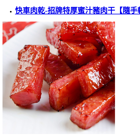
快車肉乾-招牌特厚蜜汁豬肉干【隨手