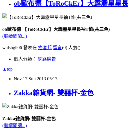
ob歐布德【ToRoCkEr】大霹靂星星
ob歐布德-【ToRoCkEr】大霹靂星星長袖T恤(共三色)
(繼續閱讀...)
walshgil06 發表在
痞客邦
留言
(0)
人氣(
)
個人分類：
網路廣告
▲top
Nov
17
Sun
2013
05:13
Zakka雜貨網- 雙囍杯-金色
Zakka雜貨網: 雙囍杯-金色
(繼續閱讀...)