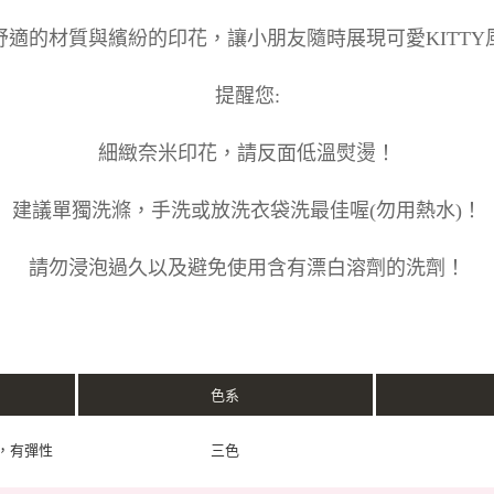
舒適的材質與繽紛的印花，讓小朋友隨時展現可愛KITTY
提醒您:
細緻奈米印花，請反面低溫熨燙！
建議單獨洗滌，手洗或放洗衣袋洗最佳喔(勿用熱水)！
請勿浸泡過久以及避免使用含有漂白溶劑的洗劑！
色系
維，有彈性
三色