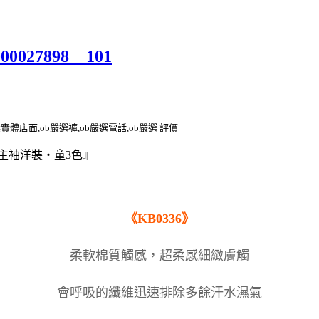
000027898__101
選實體店面,ob嚴選褲,ob嚴選電話,ob嚴選 評價
主袖洋裝‧童3色』
《KB0336》
柔軟棉質觸感，超柔感細緻膚觸
會呼吸的纖維迅速排除多餘汗水濕氣