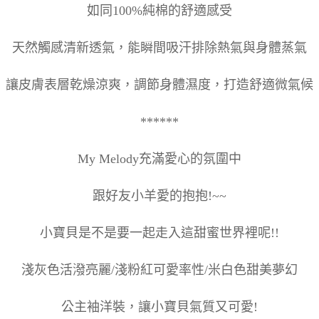
如同100%純棉的舒適感受
天然觸感清新透氣，能瞬間吸汗排除熱氣與身體蒸氣
讓皮膚表層乾燥涼爽，調節身體濕度，打造舒適微氣候
******
My Melody充滿愛心的氛圍中
跟好友小羊愛的抱抱!~~
小寶貝是不是要一起走入這甜蜜世界裡呢!!
淺灰色活潑亮麗/淺粉紅可愛率性/米白色甜美夢幻
公主袖洋裝，讓小寶貝氣質又可愛!