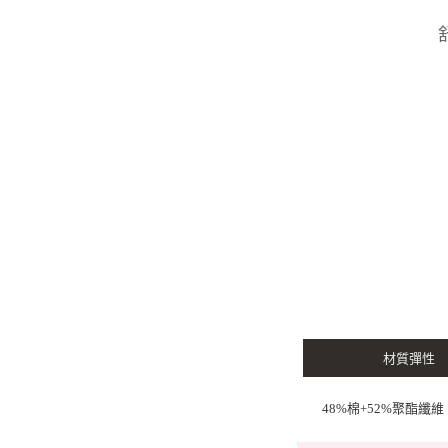
材質彈性
48%棉+52%聚酯纖