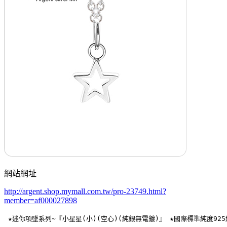
網站網址
http://argent.shop.mymall.com.tw/pro-23749.html?
member=af000027898
 ★迷你項墜系列~『小星星(小)(空心)(純銀無電鍍)』 ★國際標準純度92