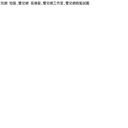
雙兒網 短髮,雙兒網 長捲髮,雙兒網工作室,雙兒網假髮試戴