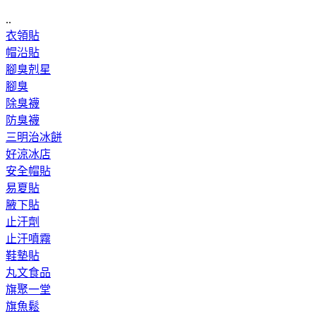
..
衣領貼
帽沿貼
腳臭剋星
腳臭
除臭襪
防臭襪
三明治冰餅
好涼冰店
安全帽貼
易夏貼
腋下貼
止汗劑
止汗噴霧
鞋墊貼
丸文食品
旗聚一堂
旗魚鬆