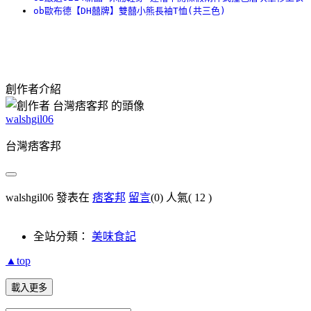
ob歐布德【DH囍牌】雙囍小熊長袖T恤(共三色)
創作者介紹
walshgil06
台灣痞客邦
walshgil06 發表在
痞客邦
留言
(0)
人氣(
12
)
全站分類：
美味食記
▲top
載入更多