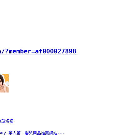
w/?member=af000027898
造型短裙
mibuy 華人第一嬰兒用品推薦網站---