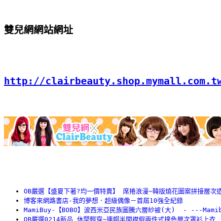
雙兒網網站網址
http://clairbeauty.shop.mymall.com.t
OB嚴選【盛夏下著?均一價特賣】 席捲浪漫~韓版燒花圖案拼接層次
博客來網路書店-我的夢想．超級偶像－首屆10強全紀錄
MamiBuy-【BOBO】波西米亞民族圖騰六層紗被(大)  - ---Ma
OB嚴選0214新品 休閒輕穿~連帽半開襟假兩件式撞色層次罩衫上衣