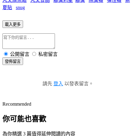
丸文旗魚鬆
丸文食品
腳臭剋星
腳臭
除臭襪
彈性襪
易
夏貼
snug
載入更多
公開留言
私密留言
發佈留言
請先
登入
以發表留言。
Recommended
你可能也喜歡
為你精選 3 篇值得延伸閱讀的內容