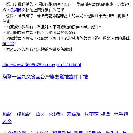
．選用少量俗稱的‘老鼠肉’(後腿腱子肉)，一隻豬僅有2塊肉很稀少，肉質超
嫩，
黑胡椒肉乾
加上南洋進口的黑胡
椒粒，風味獨特，蒜味肉乾激起味蕾上的享受。輕糖且不失風味，低糖！
健康！
．泡茶或小酌別有一番風味，不可或缺的良伴，老少咸宜～
．實用的拉鍊立袋，吃不完也可以輕鬆保存
．精緻體面的禮盒，搭配美味可口，老少咸宜的美食，過年過節必備的最佳
伴手禮
！
．本產品不添加有害人體的物質及防腐劑
http://www.36086789.com/goods-16.html
旗聚一堂丸文食品
台灣
旗魚鬆禮盒伴手禮
魚鬆
旗魚鬆
魚丸
火鍋料
天婦羅
甜不辣
禮盒
伴手禮
丸文