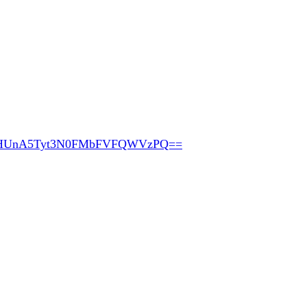
HUnA5Tyt3N0FMbFVFQWVzPQ==