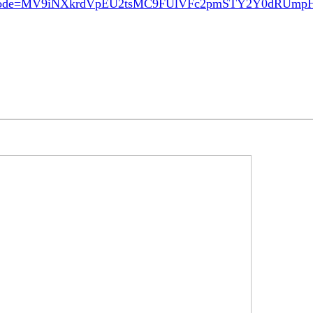
ode=MV9iNXkrdVpEU2tsMC9FUlVFc2pmSTY2Y0dRUmp