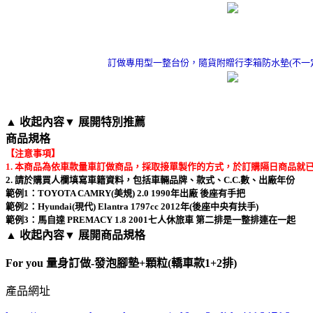
訂做專用型一整台份，隨貨附贈行李箱防水墊(不一
▲ 收起內容
▼ 展開特別推薦
商品規格
【注意事項】
1. 本商品為依車款量車訂做商品，採取接單製作的方式，於訂購隔日商品就
2. 請於購買人欄填寫車籍資料，包括車輛品牌、款式、C.C.數、出廠年份
範例1：TOYOTA CAMRY(美規) 2.0 1990年出廠 後座有手把
範例2：Hyundai(現代) Elantra 1797cc 2012年(後座中央有扶手)
範例3：馬自達 PREMACY 1.8 2001七人休旅車 第二排是一整排連在一起
▲ 收起內容
▼ 展開商品規格
For you 量身訂做-發泡腳墊+顆粒(轎車款1+2排)
產品網址