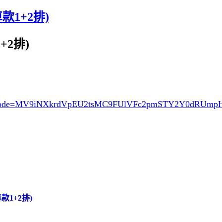
款1+2排)
+2排)
ode=MV9iNXkrdVpEU2tsMC9FUlVFc2pmSTY2Y0dRUmp
款1+2排)