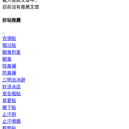
載入推薦文章中...
目前沒有推薦文章
好站推薦
..
衣領貼
帽沿貼
腳臭剋星
腳臭
除臭襪
防臭襪
三明治冰餅
好涼冰店
安全帽貼
易夏貼
腋下貼
止汗劑
止汗噴霧
鞋墊貼