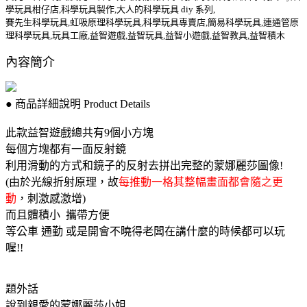
學玩具柑仔店,科學玩具製作,大人的科學玩具 diy 系列,
賽先生科學玩具,虹吸原理科學玩具,科學玩具專賣店,簡易科學玩具,連通管原
理科學玩具,玩具工廠,益智遊戲,益智玩具,益智小遊戲,益智教具,益智積木
內容簡介
●
商品詳細說明
Product Details
此款益智遊戲總共有9個小方塊
每個方塊都有一面反射鏡
利用滑動的方式和鏡子的反射去拼出完整的蒙娜麗莎圖像!
(由於光線折射原理，故
每推動一格其整幅畫面都會隨之更
動
，刺激感激增)
而且體積小 攜帶方便
等公車 通勤 或是開會不曉得老闆在講什麼的時候都可以玩
喔!!
題外話
說到親愛的蒙娜麗莎小姐